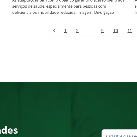
As adaptações têm como objetivo garantir o acesso pleno aos
A
serviços de saúde, especialmente para pessoas com
s
deficiência ou mobilidade reduzida. Imagem: Divulgação
I
1
2
...
9
10
11
ades