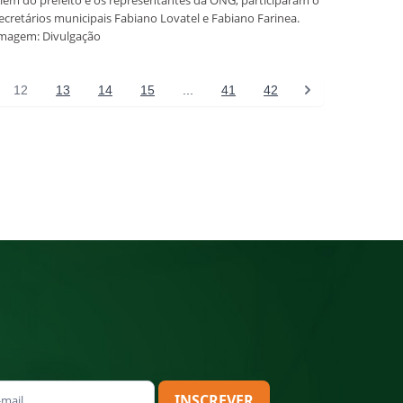
lém do prefeito e os representantes da ONG, participaram o
ecretários municipais Fabiano Lovatel e Fabiano Farinea.
magem: Divulgação
12
13
14
15
...
41
42
INSCREVER