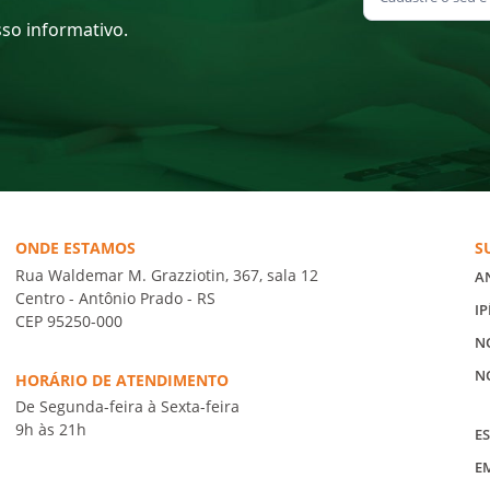
sso informativo.
ONDE ESTAMOS
S
Rua Waldemar M. Grazziotin, 367, sala 12
A
Centro - Antônio Prado - RS
IP
CEP 95250-000
N
N
HORÁRIO DE ATENDIMENTO
De Segunda-feira à Sexta-feira
9h às 21h
ES
E