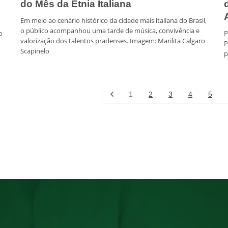
do Mês da Etnia Italiana
Em meio ao cenário histórico da cidade mais italiana do Brasil,
o público acompanhou uma tarde de música, convivência e
o
P
valorização dos talentos pradenses. Imagem: Marilita Calgaro
P
Scapinelo
p
1
2
3
4
5