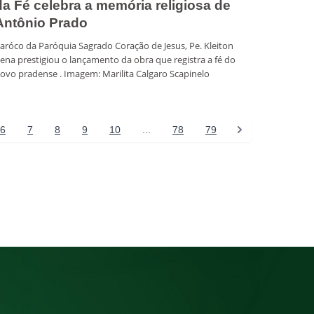
da Fé celebra a memória religiosa de
Antônio Prado
aróco da Paróquia Sagrado Coração de Jesus, Pe. Kleiton
ena prestigiou o lançamento da obra que registra a fé do
ovo pradense . Imagem: Marilita Calgaro Scapinelo
6
7
8
9
10
...
78
79