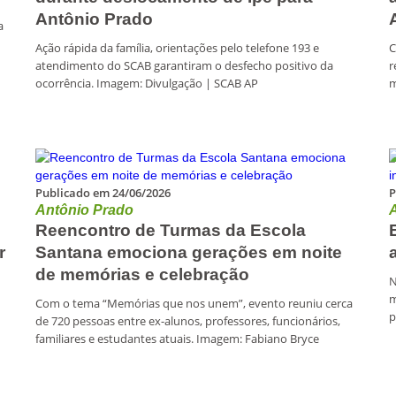
Antônio Prado
a
Ação rápida da família, orientações pelo telefone 193 e
C
atendimento do SCAB garantiram o desfecho positivo da
r
ocorrência. Imagem: Divulgação | SCAB AP
m
Publicado em 24/06/2026
P
Antônio Prado
Reencontro de Turmas da Escola
r
Santana emociona gerações em noite
de memórias e celebração
N
m
Com o tema “Memórias que nos unem”, evento reuniu cerca
p
de 720 pessoas entre ex-alunos, professores, funcionários,
familiares e estudantes atuais. Imagem: Fabiano Bryce