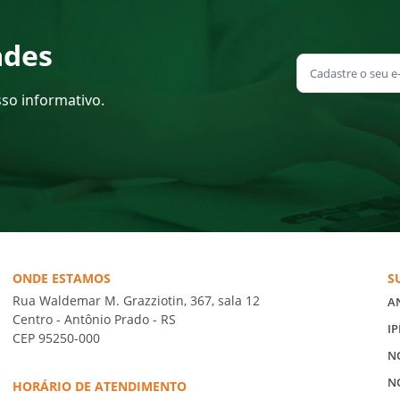
ades
sso informativo.
ONDE ESTAMOS
S
Rua Waldemar M. Grazziotin, 367, sala 12
A
Centro - Antônio Prado - RS
IP
CEP 95250-000
N
N
HORÁRIO DE ATENDIMENTO