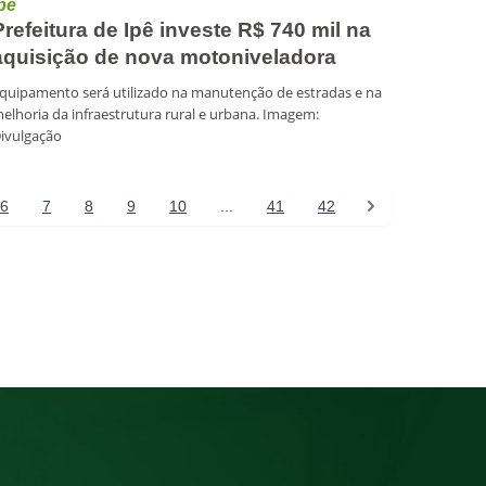
pê
Prefeitura de Ipê investe R$ 740 mil na
aquisição de nova motoniveladora
quipamento será utilizado na manutenção de estradas e na
elhoria da infraestrutura rural e urbana. Imagem:
ivulgação
6
7
8
9
10
...
41
42