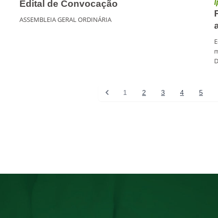
I
Edital de Convocação
ASSEMBLEIA GERAL ORDINÁRIA
E
m
D
1
2
3
4
5