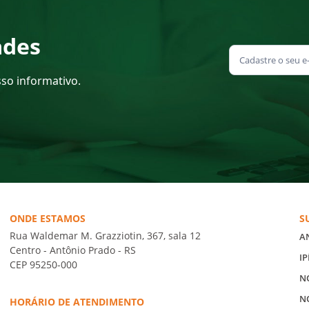
ades
sso informativo.
ONDE ESTAMOS
S
Rua Waldemar M. Grazziotin, 367, sala 12
A
Centro - Antônio Prado - RS
IP
CEP 95250-000
N
N
HORÁRIO DE ATENDIMENTO