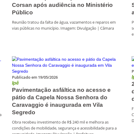
Corsan após audiência no Ministério
Público
Reunião tratou da falta de água, vazamentos e reparos em
P
vias públicas no município. Imagem: Divulgação | Câmara
s
e
P
Publicado em 19/05/2026
I
Ipê
Pavimentação asfáltica no acesso e
pátio da Capela Nossa Senhora do
Caravaggio é inaugurada em Vila
F
Segredo
a
C
D
Obra recebeu investimento de R$ 240 mil e melhora as
condições de mobilidade, segurança e acessibilidade para a