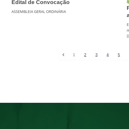
I
Edital de Convocação
ASSEMBLEIA GERAL ORDINÁRIA
E
m
D
1
2
3
4
5