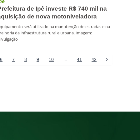
pê
Prefeitura de Ipê investe R$ 740 mil na
aquisição de nova motoniveladora
quipamento será utilizado na manutenção de estradas e na
elhoria da infraestrutura rural e urbana. Imagem:
ivulgação
6
7
8
9
10
...
41
42