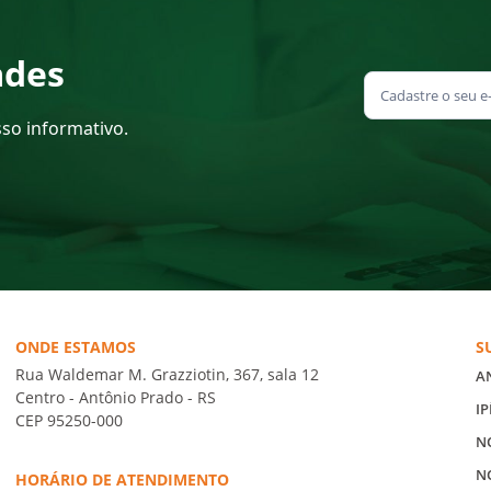
ades
sso informativo.
ONDE ESTAMOS
S
Rua Waldemar M. Grazziotin, 367, sala 12
A
Centro - Antônio Prado - RS
IP
CEP 95250-000
N
N
HORÁRIO DE ATENDIMENTO