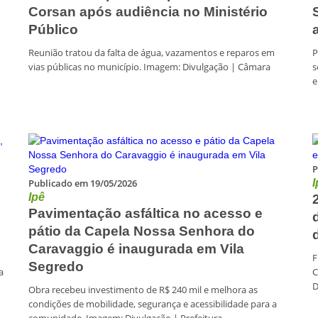
Corsan após audiência no Ministério
Público
Reunião tratou da falta de água, vazamentos e reparos em
P
vias públicas no município. Imagem: Divulgação | Câmara
s
e
P
Publicado em 19/05/2026
I
Ipê
Pavimentação asfáltica no acesso e
pátio da Capela Nossa Senhora do
Caravaggio é inaugurada em Vila
F
Segredo
a
C
D
Obra recebeu investimento de R$ 240 mil e melhora as
condições de mobilidade, segurança e acessibilidade para a