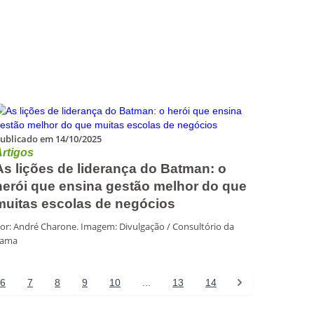
ublicado em 14/10/2025
rtigos
As lições de liderança do Batman: o
herói que ensina gestão melhor do que
muitas escolas de negócios
or: André Charone. Imagem: Divulgação / Consultório da
Fama
6
7
8
9
10
...
13
14