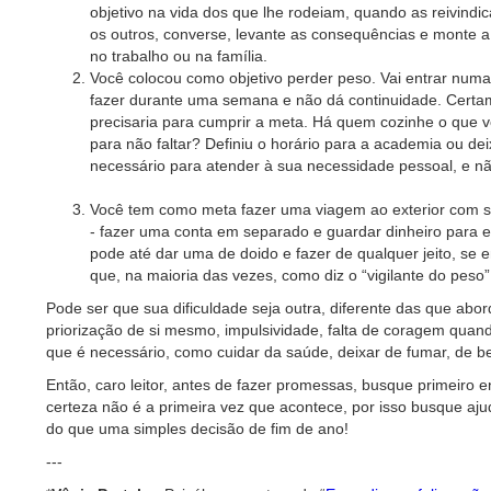
objetivo na vida dos que lhe rodeiam, quando as reivind
os outros, converse, levante as consequências e monte a 
no trabalho ou na família.
Você colocou como objetivo perder peso. Vai entrar num
fazer durante uma semana e não dá continuidade. Certa
precisaria para cumprir a meta. Há quem cozinhe o que v
para não faltar? Definiu o horário para a academia ou deix
necessário para atender à sua necessidade pessoal, e nã
Você tem como meta fazer uma viagem ao exterior com s
- fazer uma conta em separado e guardar dinheiro para es
pode até dar uma de doido e fazer de qualquer jeito, se e
que, na maioria das vezes, como diz o “vigilante do peso
Pode ser que sua dificuldade seja outra, diferente das que aborde
priorização de si mesmo, impulsividade, falta de coragem quando 
que é necessário, como cuidar da saúde, deixar de fumar, de be
Então, caro leitor, antes de fazer promessas, busque primeiro
certeza não é a primeira vez que acontece, por isso busque aj
do que uma simples decisão de fim de ano!
---