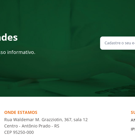
ades
sso informativo.
ONDE ESTAMOS
S
Rua Waldemar M. Grazziotin, 367, sala 12
A
Centro - Antônio Prado - RS
IP
CEP 95250-000