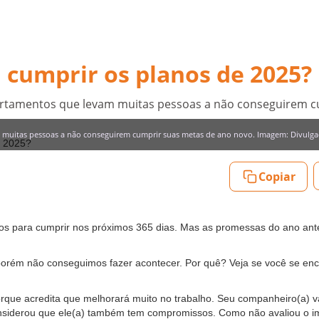
 cumprir os planos de 2025?
mportamentos que levam muitas pessoas a não conseguirem 
am muitas pessoas a não conseguirem cumprir suas metas de ano novo. Imagem: Divulg
Copiar
s para cumprir nos próximos 365 dias. Mas as promessas do ano ante
orém não conseguimos fazer acontecer. Por quê? Veja se você se en
rque acredita que melhorará muito no trabalho. Seu companheiro(a) v
nsiderou que ele(a) também tem compromissos. Como não avaliou o i