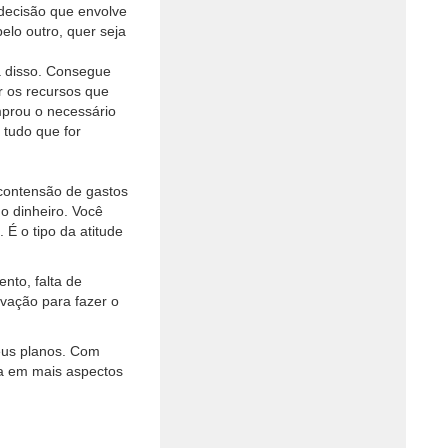
 decisão que envolve
elo outro, quer seja
a disso. Consegue
r os recursos que
mprou o necessário
 tudo que for
contensão de gastos
o dinheiro. Você
 É o tipo da atitude
ento, falta de
ivação para fazer o
seus planos. Com
da em mais aspectos