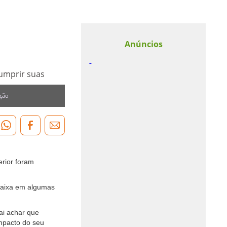
Anúncios
cumprir suas
ação
rior foram
caixa em algumas
ai achar que
mpacto do seu