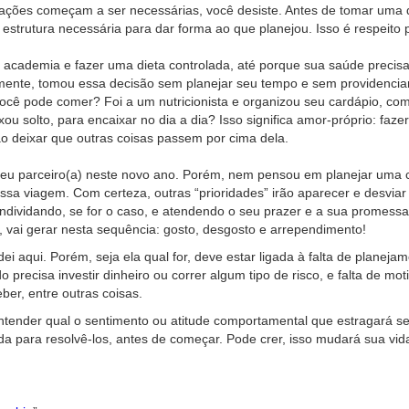
icações começam a ser necessárias, você desiste. Antes de tomar uma
estrutura necessária para dar forma ao que planejou. Isso é respeito p
a academia e fazer uma dieta controlada, até porque sua saúde precis
mente, tomou essa decisão sem planejar seu tempo e sem providencia
ocê pode comer? Foi a um nutricionista e organizou seu cardápio, co
ou solto, para encaixar no dia a dia? Isso significa amor-próprio: fazer
o deixar que outras coisas passem por cima dela.
eu parceiro(a) neste novo ano. Porém, nem pensou em planejar uma 
sa viagem. Com certeza, outras “prioridades” irão aparecer e desviar 
ndividando, se for o caso, e atendendo o seu prazer e a sua promessa.
”, vai gerar nesta sequência: gosto, desgosto e arrependimento!
i aqui. Porém, seja ela qual for, deve estar ligada à falta de planejam
precisa investir dinheiro ou correr algum tipo de risco, e falta de mot
ber, entre outras coisas.
 entender qual o sentimento ou atitude comportamental que estragará 
uda para resolvê-los, antes de começar. Pode crer, isso mudará sua vi