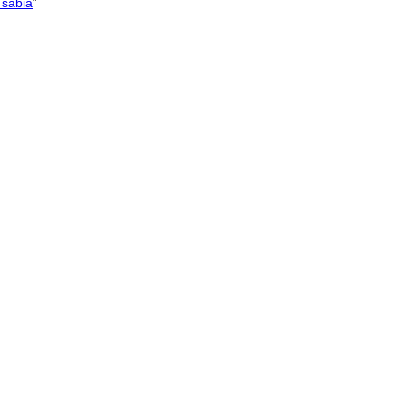
 sabia
”