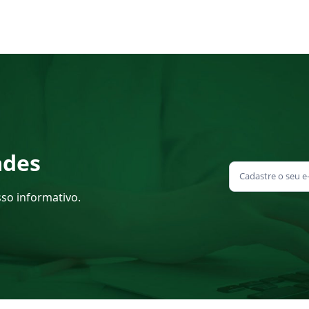
ades
sso informativo.