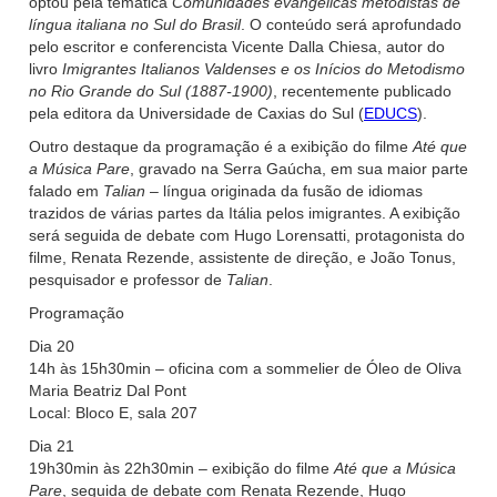
optou pela temática
Comunidades evangélicas metodistas de
língua italiana no Sul do Brasil
. O conteúdo será aprofundado
pelo escritor e conferencista Vicente Dalla Chiesa, autor do
livro
Imigrantes Italianos Valdenses e os Inícios do Metodismo
no Rio Grande do Sul (1887-1900)
, recentemente publicado
pela editora da Universidade de Caxias do Sul (
EDUCS
).
Outro destaque da programação é a exibição do filme
Até que
a Música Pare
, gravado na Serra Gaúcha, em sua maior parte
falado em
Talian
– língua originada da fusão de idiomas
trazidos de várias partes da Itália pelos imigrantes. A exibição
será seguida de debate com Hugo Lorensatti, protagonista do
filme, Renata Rezende, assistente de direção, e João Tonus,
pesquisador e professor de
Talian
.
Programação
Dia 20
14h às 15h30min – oficina com a sommelier de Óleo de Oliva
Maria Beatriz Dal Pont
Local: Bloco E, sala 207
Dia 21
19h30min às 22h30min – exibição do filme
Até que a Música
Pare
, seguida de debate com Renata Rezende, Hugo