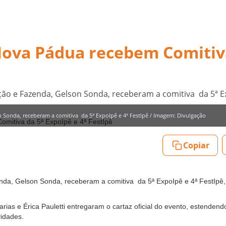
 Nova Pádua recebem Comitiv
ração e Fazenda, Gelson Sonda, receberam a comitiva da 5ª E
son Sonda, receberam a comitiva da 5ª ExpoIpê e 4ª FestIpê / Imagem: Divulgação
Copiar
azenda, Gelson Sonda, receberam a comitiva da 5ª ExpoIpê e 4ª FestIpê
Farias e Érica Pauletti entregaram o cartaz oficial do evento, estenden
vidades.