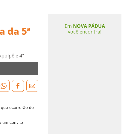
Em
NOVA PÁDUA
a da 5ª
você encontra!
xpoIpê e 4ª
, que ocorrerão de
do um convite