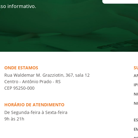
sso informativo.
ONDE ESTAMOS
S
Rua Waldemar M. Grazziotin, 367, sala 12
A
Centro - Antônio Prado - RS
IP
CEP 95250-000
N
N
HORÁRIO DE ATENDIMENTO
De Segunda-feira à Sexta-feira
9h às 21h
ES
E