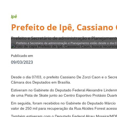
Ipê
Prefeito de Ipê, Cassiano
Prefeito e Secretário de administração e Planejamento
Prefeito e Secretário de administração e Planejamento estão desde o dia 07
Publicado em
09/03/2023
Desde o dia 07/03, o prefeito Cassiano De Zorzi Caon e o Secr
Câmara dos Deputados em Brasília.
Estiveram no Gabinete do Deputado Federal Alexandre Lindenmey
de uma Pista de Skate junto ao Centro Esportivo Protásio Duart
Em seguida, foram recebidos no Gabinete do Deputado Márcio Bi
valor de 250 mil para recuperação da Rua Alcides Forest aces
Também estiveram com o Deputado Federal Alceu Moreira(MDB),