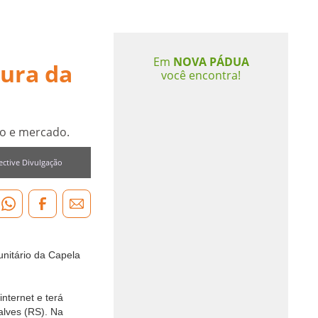
Em
NOVA PÁDUA
tura da
você encontra!
ão e mercado.
ective Divulgação
unitário da Capela
nternet e terá
alves (RS). Na