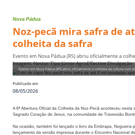
Nova Pádua
Noz-pecã mira safra de at
colheita da safra
Evento em Nova Pádua (RS) abriu oficialmente a colhe
Imagem: Nestor Tipa Júnior AgroEffective Divulgação
Evento em Nova Pádua (RS) abriu oficialmente a colheita da cultura com a
Publicado em
08/05/2026
A 8ª Abertura Oficial da Colheita da Noz-Pecã aconteceu nesta
Sagrado Coração de Jesus, na comunidade de Travessão Bonito
Na ocasião, também foi lançado o livro da Embrapa, Nogueira-p
lançamento da versão impressa durante o Encontro Nacional d