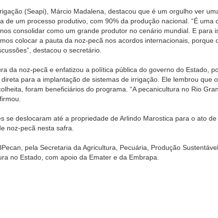
Irrigação (Seapi), Márcio Madalena, destacou que é um orgulho ver uma
da de um processo produtivo, com 90% da produção nacional. “É uma 
os consolidar como um grande produtor no cenário mundial. E para i
amos colocar a pauta da noz-pecã nos acordos internacionais, porque 
iscussões”, destacou o secretário.
ra da noz-pecã e enfatizou a política pública do governo do Estado, p
ireta para a implantação de sistemas de irrigação. Ele lembrou que o
olheita, foram beneficiários do programa. “A pecanicultura no Rio Gra
firmou.
tes se deslocaram até a propriedade de Arlindo Marostica para o ato de
de noz-pecã nesta safra.
BPecan, pela Secretaria da Agricultura, Pecuária, Produção Sustentável
ltura no Estado, com apoio da Emater e da Embrapa.