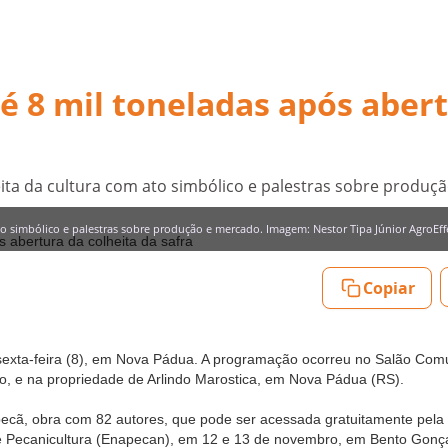
é 8 mil toneladas após aber
ita da cultura com ato simbólico e palestras sobre produç
to simbólico e palestras sobre produção e mercado. Imagem: Nestor Tipa Júnior AgroEff
Copiar
 sexta-feira (8), em Nova Pádua. A programação ocorreu no Salão Com
, e na propriedade de Arlindo Marostica, em Nova Pádua (RS).
ecã, obra com 82 autores, que pode ser acessada gratuitamente pela i
e Pecanicultura (Enapecan), em 12 e 13 de novembro, em Bento Gonç