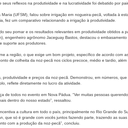
eus reflexos na produtividade e na lucratividade foi debatido por pain
 Maria (UFSM), falou sobre irrigação em nogueira-pecã, voltada à esta
a, fez um comparativo relacionando a irrigação à produtividade.
 do seu pomar e os resultados relevantes em produtividade obtidos a par
Pecan), engenheiro agrônomo Jaceguay Bastos, destacou o embasamento t
 suporte aos produtores.
rme a região, o que exige um bom projeto, específico de acordo com as
to de colheita da noz-pecã nos ciclos precoce, médio e tardio, além
s, produtividade e preços da noz-pecã. Demonstrou, em números, que
o, reflete diretamente no lucro da atividade.
ença de todos no evento em Nova Pádua. “Ver muitas pessoas querend
is dentro do nosso estado”, ressaltou.
 incentiva a cultura em todo o país, principalmente no Rio Grande do Su
can, que só é grande com vocês juntos fazendo parte, trazendo as sua
unto com a produção da noz-pecã”, concluiu.