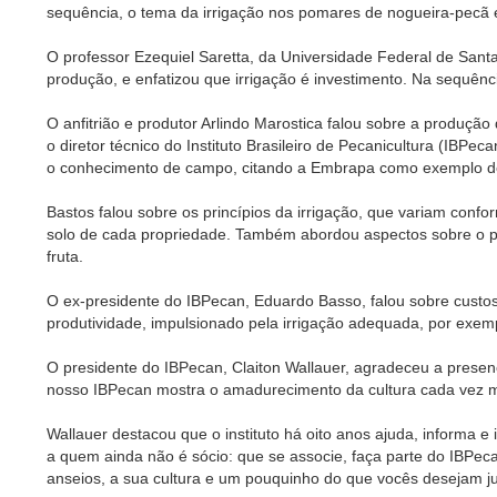
sequência, o tema da irrigação nos pomares de nogueira-pecã e s
O professor Ezequiel Saretta, da Universidade Federal de Santa
produção, e enfatizou que irrigação é investimento. Na sequênci
O anfitrião e produtor Arlindo Marostica falou sobre a produção
o diretor técnico do Instituto Brasileiro de Pecanicultura (IB
o conhecimento de campo, citando a Embrapa como exemplo de
Bastos falou sobre os princípios da irrigação, que variam confo
solo de cada propriedade. Também abordou aspectos sobre o pon
fruta.
O ex-presidente do IBPecan, Eduardo Basso, falou sobre custo
produtividade, impulsionado pela irrigação adequada, por exempl
O presidente do IBPecan, Claiton Wallauer, agradeceu a pres
nosso IBPecan mostra o amadurecimento da cultura cada vez ma
Wallauer destacou que o instituto há oito anos ajuda, informa e
a quem ainda não é sócio: que se associe, faça parte do IBPe
anseios, a sua cultura e um pouquinho do que vocês desejam j