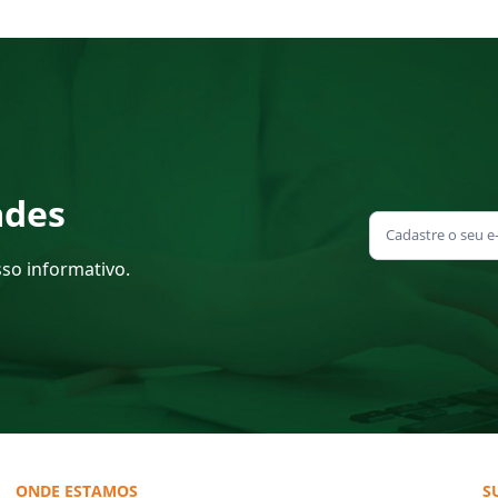
ades
sso informativo.
ONDE ESTAMOS
S