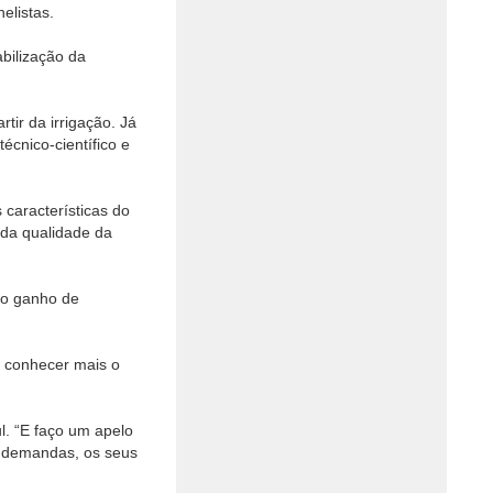
elistas.
bilização da
tir da irrigação. Já
écnico-científico e
 características do
 da qualidade da
 o ganho de
o conhecer mais o
l. “E faço um apelo
s demandas, os seus