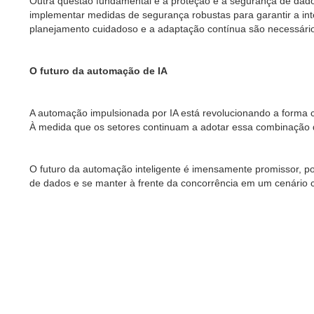
Outra questão fundamental é a proteção e a segurança de dado
implementar medidas de segurança robustas para garantir a in
planejamento cuidadoso e a adaptação contínua são necessários
O futuro da automação de IA
A automação impulsionada por IA está revolucionando a forma 
À medida que os setores continuam a adotar essa combinação d
O futuro da automação inteligente é imensamente promissor, po
de dados e se manter à frente da concorrência em um cenário c