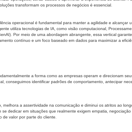
soluções transformam os processos de negócios é essencial.
elência operacional é fundamental para manter a agilidade e alcançar
igente utiliza tecnologias de IA, como visão computacional, Processa
enAI). Por meio de uma abordagem abrangente, essa vertical garante 
amento contínuo e um foco baseado em dados para maximizar a eficiê
ndamentalmente a forma como as empresas operam e direcionam seus
al, conseguimos identificar padrões de comportamento, antecipar nec
o, melhora a assertividade na comunicação e diminui os atritos ao lon
em se dedicar em situações que realmente exigem empatia, negociação o
e valor por parte do cliente.