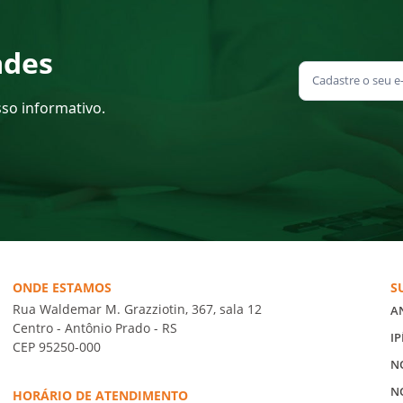
ades
sso informativo.
ONDE ESTAMOS
S
Rua Waldemar M. Grazziotin, 367, sala 12
A
Centro - Antônio Prado - RS
IP
CEP 95250-000
N
N
HORÁRIO DE ATENDIMENTO