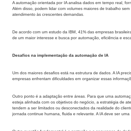
A automação orientada por IA analisa dados em tempo real, fo
Além disso, podem lidar com volumes maiores de trabalho sem 
atendimento às crescentes demandas.
De acordo com um estudo da IBM, 41% das empresas brasileiras 
de um maior interesse e busca por automação, eficiência e esca
Desafios na implementação da automação de IA
Um dos maiores desafios está na estrutura de dados. A IA prec
empresas enfrentam dificuldades em organizar essas informaçõe
Outro ponto é a adaptação entre áreas. Para que uma automaçã
esteja alinhada com os objetivos do negócio, a estratégia de at
tendem a ser limitados ou desconectados da realidade do cliente.
jornada continue humana, fluida e relevante. A IA deve ser uma