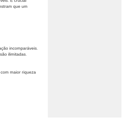
eis. É crucial
onstram que um
ação incomparáveis.
ão ilimitadas.
s com maior riqueza