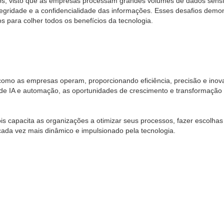
s, visto que as empresas processam grandes volumes de dados sensív
tegridade e a confidencialidade das informações. Esses desafios dem
 para colher todos os benefícios da tecnologia.
como as empresas operam, proporcionando eficiência, precisão e inov
e IA e automação, as oportunidades de crescimento e transformação s
is capacita as organizações a otimizar seus processos, fazer escolha
ada vez mais dinâmico e impulsionado pela tecnologia.