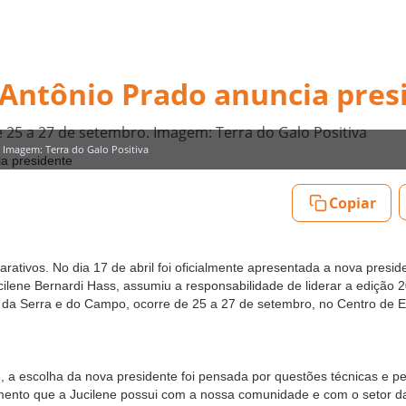
Antônio Prado anuncia pres
 25 a 27 de setembro. Imagem: Terra do Galo Positiva
. Imagem: Terra do Galo Positiva
Copiar
rativos. No dia 17 de abril foi oficialmente apresentada a nova presi
ilene Bernardi Hass, assumiu a responsabilidade de liderar a edição 20
as da Serra e do Campo, ocorre de 25 a 27 de setembro, no Centro de 
, a escolha da nova presidente foi pensada por questões técnicas e pel
mento que a Jucilene possui com a nossa comunidade e com o setor da