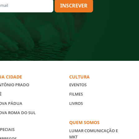
INSCREVER
UA CIDADE
CULTURA
NTÔNIO PRADO
EVENTOS
Ê
FILMES
OVA PÁDUA
LIVROS
OVA ROMA DO SUL
QUEM SOMOS
PECIAIS
LUMAR COMUNICAÇÃO E
MKT
MPREGOS