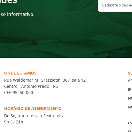
sso informativo.
ONDE ESTAMOS
S
Rua Waldemar M. Grazziotin, 367, sala 12
A
Centro - Antônio Prado - RS
IP
CEP 95250-000
N
N
HORÁRIO DE ATENDIMENTO
De Segunda-feira à Sexta-feira
9h às 21h
ES
E