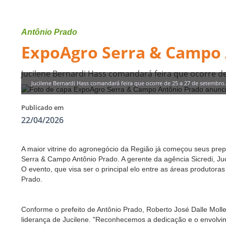
Antônio Prado
ExpoAgro Serra & Campo 
Jucilene Bernardi Hass comandará feira que ocorre de
Jucilene Bernardi Hass comandará feira que ocorre de 25 a 27 de setembro
Publicado em
22/04/2026
A maior vitrine do agronegócio da Região já começou seus prepa
Serra & Campo Antônio Prado. A gerente da agência Sicredi, Juc
O evento, que visa ser o principal elo entre as áreas produtor
Prado.
Conforme o prefeito de Antônio Prado, Roberto José Dalle Molle
liderança de Jucilene. "Reconhecemos a dedicação e o envolvi