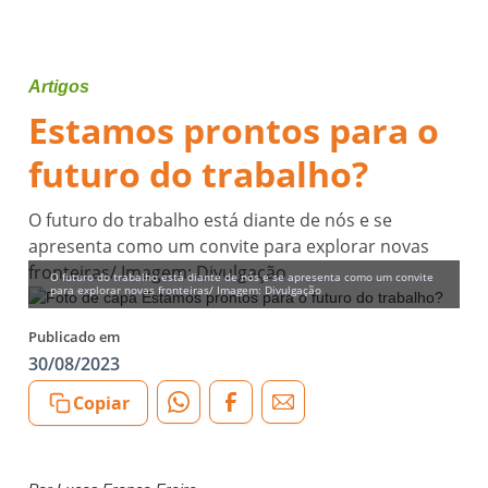
Artigos
Estamos prontos para o
futuro do trabalho?
O futuro do trabalho está diante de nós e se
apresenta como um convite para explorar novas
fronteiras/ Imagem: Divulgação
O futuro do trabalho está diante de nós e se apresenta como um convite
para explorar novas fronteiras/ Imagem: Divulgação
Publicado em
30/08/2023
Copiar