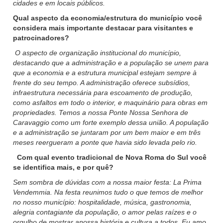
cidades e em locais públicos.
Qual aspecto da economia/estrutura do município você
considera mais importante destacar para visitantes e
patrocinadores?
O aspecto de organização institucional do município,
destacando que a administração e a população se unem para
que a economia e a estrutura municipal estejam sempre à
frente do seu tempo. A administração oferece subsídios,
infraestrutura necessária para escoamento de produção,
como asfaltos em todo o interior, e maquinário para obras em
propriedades. Temos a nossa Ponte Nossa Senhora de
Caravaggio como um forte exemplo dessa união. A população
e a administração se juntaram por um bem maior e em três
meses reergueram a ponte que havia sido levada pelo rio.
Com qual evento tradicional de Nova Roma do Sul você
se identifica mais, e por quê?
Sem sombra de dúvidas com a nossa maior festa: La Prima
Vendemmia. Na festa reunimos tudo o que temos de melhor
no nosso município: hospitalidade, música, gastronomia,
alegria contagiante da população, o amor pelas raízes e o
orgulho de mostrar anossa história e cultura a todos. Eu amo