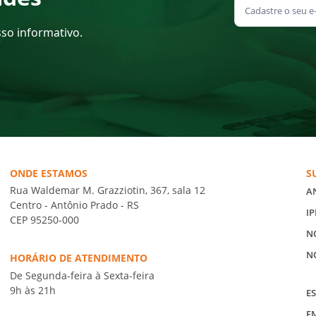
sso informativo.
ONDE ESTAMOS
S
Rua Waldemar M. Grazziotin, 367, sala 12
A
Centro - Antônio Prado - RS
IP
CEP 95250-000
N
N
HORÁRIO DE ATENDIMENTO
De Segunda-feira à Sexta-feira
9h às 21h
ES
E