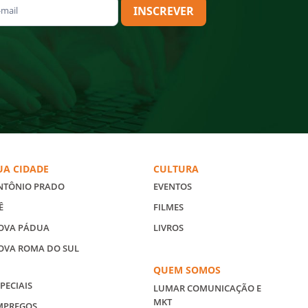
INSCREVER
UA CIDADE
CULTURA
NTÔNIO PRADO
EVENTOS
Ê
FILMES
OVA PÁDUA
LIVROS
OVA ROMA DO SUL
QUEM SOMOS
PECIAIS
LUMAR COMUNICAÇÃO E
MKT
MPREGOS