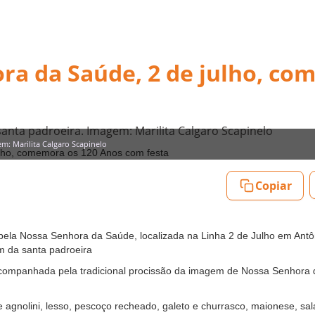
a da Saúde, 2 de julho, c
nta padroeira. Imagem: Marilita Calgaro Scapinelo
m: Marilita Calgaro Scapinelo
Copiar
la Nossa Senhora da Saúde, localizada na Linha 2 de Julho em Antôn
m da santa padroeira
 acompanhada pela tradicional procissão da imagem de Nossa Senhora
de agnolini, lesso, pescoço recheado, galeto e churrasco, maionese, s