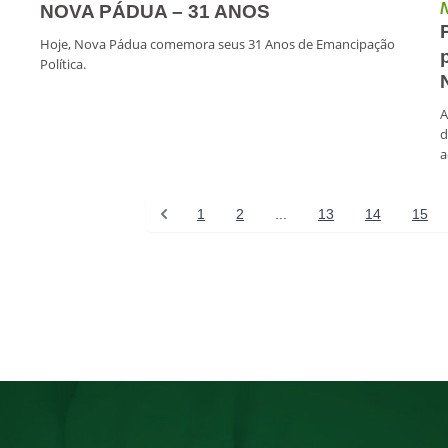
NOVA PÁDUA – 31 ANOS
Hoje, Nova Pádua comemora seus 31 Anos de Emancipação
Política.
A
d
a
1
2
...
13
14
15