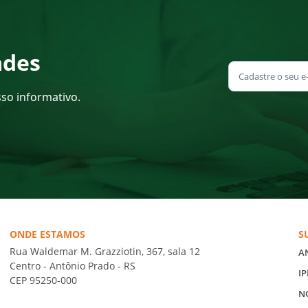
ades
sso informativo.
ONDE ESTAMOS
S
Rua Waldemar M. Grazziotin, 367, sala 12
A
Centro - Antônio Prado - RS
IP
CEP 95250-000
N