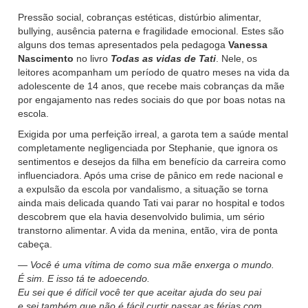
Pressão social, cobranças estéticas, distúrbio alimentar,
bullying, ausência paterna e fragilidade emocional. Estes são
alguns dos temas apresentados pela pedagoga
Vanessa
Nascimento
no livro
Todas as vidas de Tati
. Nele, os
leitores acompanham um período de quatro meses na vida da
adolescente de 14 anos, que recebe mais cobranças da mãe
por engajamento nas redes sociais do que por boas notas na
escola.
Exigida por uma perfeição irreal, a garota tem a saúde mental
completamente negligenciada por Stephanie, que ignora os
sentimentos e desejos da filha em benefício da carreira como
influenciadora. Após uma crise de pânico em rede nacional e
a expulsão da escola por vandalismo, a situação se torna
ainda mais delicada quando Tati vai parar no hospital e todos
descobrem que ela havia desenvolvido bulimia, um sério
transtorno alimentar. A vida da menina, então, vira de ponta
cabeça.
— Você é uma vítima de como sua mãe enxerga o mundo.
É sim. E isso tá te adoecendo.
Eu sei que é difícil você ter que aceitar ajuda do seu pai
e sei também que não é fácil curtir passar as férias com