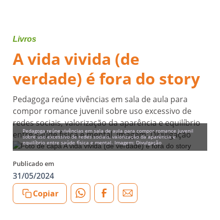
Livros
A vida vivida (de
verdade) é fora do story
Pedagoga reúne vivências em sala de aula para
compor romance juvenil sobre uso excessivo de
redes sociais, valorização da aparência e equilíbrio
Pedagoga reúne vivências em sala de aula para compor romance juvenil
entre saúde física e mental. Imagem: Divulgação
sobre uso excessivo de redes sociais, valorização da aparência e
equilíbrio entre saúde física e mental. Imagem: Divulgação
Publicado em
31/05/2024
Copiar