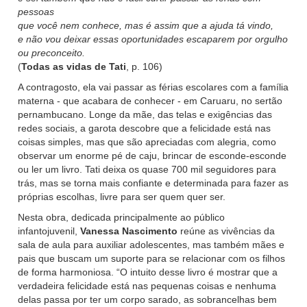
pessoas
que você nem conhece, mas é assim que a ajuda tá vindo,
e não vou deixar essas oportunidades escaparem por orgulho
ou preconceito.
(
Todas as vidas de Tati
, p. 106)
A contragosto, ela vai passar as férias escolares com a família
materna - que acabara de conhecer - em Caruaru, no sertão
pernambucano. Longe da mãe, das telas e exigências das
redes sociais, a garota descobre que a felicidade está nas
coisas simples, mas que são apreciadas com alegria, como
observar um enorme pé de caju, brincar de esconde-esconde
ou ler um livro. Tati deixa os quase 700 mil seguidores para
trás, mas se torna mais confiante e determinada para fazer as
próprias escolhas, livre para ser quem quer ser.
Nesta obra, dedicada principalmente ao público
infantojuvenil,
Vanessa Nascimento
reúne as vivências da
sala de aula para auxiliar adolescentes, mas também mães e
pais que buscam um suporte para se relacionar com os filhos
de forma harmoniosa. “O intuito desse livro é mostrar que a
verdadeira felicidade está nas pequenas coisas e nenhuma
delas passa por ter um corpo sarado, as sobrancelhas bem