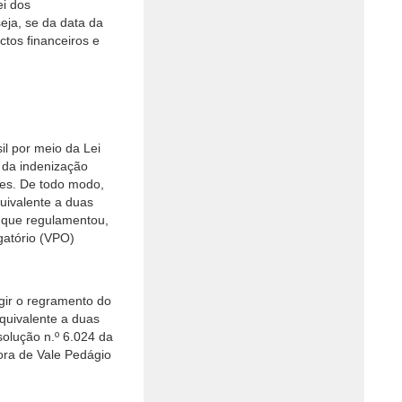
ei dos
eja, se da data da
ctos financeiros e
l por meio da Lei
 da indenização
ses. De todo modo,
quivalente a duas
, que regulamentou,
gatório (VPO)
gir o regramento do
quivalente a duas
solução n.º 6.024 da
ora de Vale Pedágio