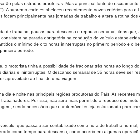
rão pelas estradas brasileiras. Mas a principal fonte de escoamento d
). A suprema corte estabeleceu recentemente novos critérios para a L
ocam principalmente nas jornadas de trabalho e altera a rotina dos 
rnada de trabalho, pausas para descanso e repouso semanal, itens que,
s consistem na parada obrigatória na condução do veículo estabelecida 
ntidos o mínimo de oito horas ininterruptas no primeiro período e o be
primeiro período.
, o motorista tinha a possibilidade de fracionar três horas ao longo do
s diárias e ininterruptas. O descanso semanal de 35 horas deve ser re
er aproveitado ao final de uma viagem.
na dia e noite nas principais regiões produtoras do País. As recentes
s trabalhadores. Por isso, não será mais permitido o repouso dos motor
em, sendo necessário que o automóvel esteja estacionado para cara
eículo, que passa a ser contabilizado como hora de trabalho normal, 
derado como tempo para descanso, como ocorria em algumas operaçõ