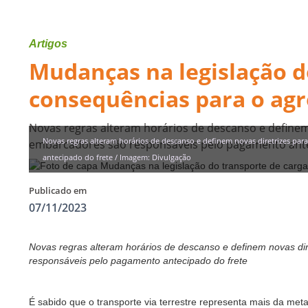
Artigos
Mudanças na legislação d
consequências para o ag
Novas regras alteram horários de descanso e definem
Novas regras alteram horários de descanso e definem novas diretrizes pa
embarcadores são responsáveis pelo pagamento ante
antecipado do frete / Imagem: Divulgação
Publicado em
07/11/2023
Novas regras alteram horários de descanso e definem novas di
responsáveis pelo pagamento antecipado do frete
É sabido que o transporte via terrestre representa mais da me