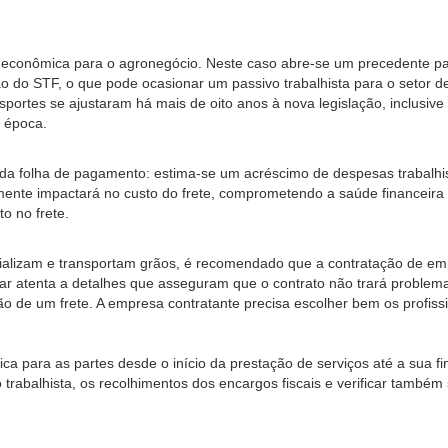
 e econômica para o agronegócio. Neste caso abre-se um precedente pa
ão do STF, o que pode ocasionar um passivo trabalhista para o setor de
ortes se ajustaram há mais de oito anos à nova legislação, inclusiv
à época.
da folha de pagamento: estima-se um acréscimo de despesas trabalhi
mente impactará no custo do frete, comprometendo a saúde financeira
o no frete.
cializam e transportam grãos, é recomendado que a contratação de e
ficar atenta a detalhes que asseguram que o contrato não trará problem
ção de um frete. A empresa contratante precisa escolher bem os profis
ca para as partes desde o início da prestação de serviços até a sua fi
trabalhista, os recolhimentos dos encargos fiscais e verificar também 