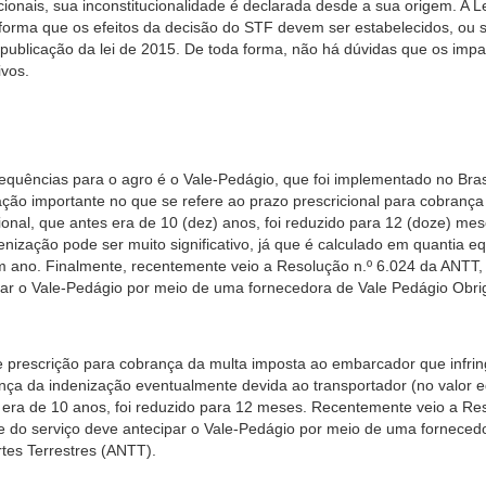
ionais, sua inconstitucionalidade é declarada desde a sua origem. A L
orma que os efeitos da decisão do STF devem ser estabelecidos, ou s
 publicação da lei de 2015. De toda forma, não há dúvidas que os impa
ivos.
quências para o agro é o Vale-Pedágio, que foi implementado no Brasi
ção importante no que se refere ao prazo prescricional para cobrança
ional, que antes era de 10 (dez) anos, foi reduzido para 12 (doze) me
nização pode ser muito significativo, já que é calculado em quantia e
 um ano. Finalmente, recentemente veio a Resolução n.º 6.024 da ANTT
ipar o Vale-Pedágio por meio de uma fornecedora de Vale Pedágio Obri
 prescrição para cobrança da multa imposta ao embarcador que infrin
ança da indenização eventualmente devida ao transportador (no valor e
es era de 10 anos, foi reduzido para 12 meses. Recentemente veio a Re
e do serviço deve antecipar o Vale-Pedágio por meio de uma forneced
rtes Terrestres (ANTT).