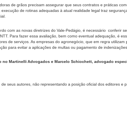
doras de grãos precisam assegurar que seus contratos e práticas com
 execução de rotinas adequadas à atual realidade legal traz segurança
ial.
do com as novas diretrizes do Vale-Pedágio, é necessário conferir se 
 ANTT. Para fazer essa avaliação, bem como eventual adequação, é esse
dores de serviços. As empresas do agronegócio, que em regra utilizam
lação para evitar a aplicações de multas ou pagamento de indenizaçõe
ho no Martinelli Advogados e Marcelo Schiochett, advogado especi
 de seus autores, não representando a posição oficial dos editores e p