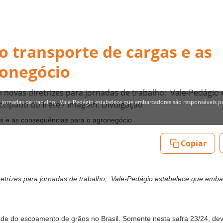
o transporte de cargas e as
ronegócio
 novas diretrizes para jornadas de trabalho; Vale-Pedágio
ra jornadas de trabalho; Vale-Pedágio estabelece que embarcadores são responsáveis 
cipado do frete / Imagem: Divulgação
Copiar
retrizes para jornadas de trabalho; Vale-Pedágio estabelece que emb
tade do escoamento de grãos no Brasil. Somente nesta safra 23/24, de