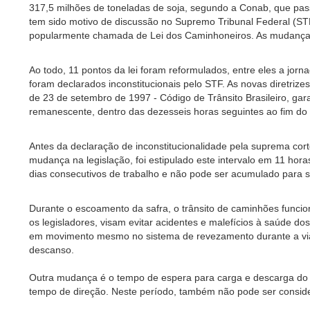
317,5 milhões de toneladas de soja, segundo a Conab, que passa
tem sido motivo de discussão no Supremo Tribunal Federal (STF
popularmente chamada de Lei dos Caminhoneiros. As mudanças f
Ao todo, 11 pontos da lei foram reformulados, entre eles a jo
foram declarados inconstitucionais pelo STF. As novas diretrize
de 23 de setembro de 1997 - Código de Trânsito Brasileiro, gara
remanescente, dentro das dezesseis horas seguintes ao fim do 
Antes da declaração de inconstitucionalidade pela suprema corte
mudança na legislação, foi estipulado este intervalo em 11 hora
dias consecutivos de trabalho e não pode ser acumulado para s
Durante o escoamento da safra, o trânsito de caminhões funcio
os legisladores, visam evitar acidentes e malefícios à saúde do
em movimento mesmo no sistema de revezamento durante a viag
descanso.
Outra mudança é o tempo de espera para carga e descarga do v
tempo de direção. Neste período, também não pode ser consi