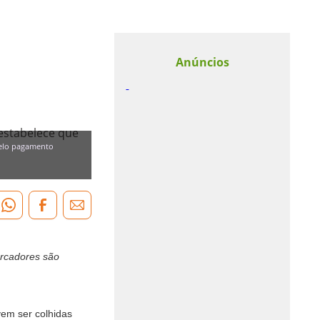
Anúncios
 estabelece que
pelo pagamento
arcadores são
vem ser colhidas