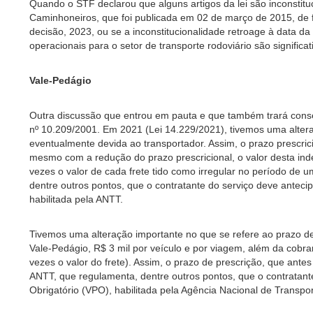
Quando o STF declarou que alguns artigos da lei são inconstituc
Caminhoneiros, que foi publicada em 02 de março de 2015, de f
decisão, 2023, ou se a inconstitucionalidade retroage à data da
operacionais para o setor de transporte rodoviário são significat
Vale-Pedágio
Outra discussão que entrou em pauta e que também trará conse
nº 10.209/2001. Em 2021 (Lei 14.229/2021), tivemos uma altera
eventualmente devida ao transportador. Assim, o prazo prescric
mesmo com a redução do prazo prescricional, o valor desta inde
vezes o valor de cada frete tido como irregular no período de
dentre outros pontos, que o contratante do serviço deve antec
habilitada pela ANTT.
Tivemos uma alteração importante no que se refere ao prazo de
Vale-Pedágio, R$ 3 mil por veículo e por viagem, além da cobr
vezes o valor do frete). Assim, o prazo de prescrição, que ant
ANTT, que regulamenta, dentre outros pontos, que o contratant
Obrigatório (VPO), habilitada pela Agência Nacional de Transpo