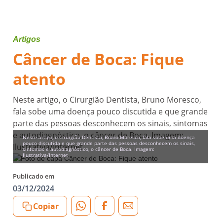
Artigos
Câncer de Boca: Fique
atento
Neste artigo, o Cirurgião Dentista, Bruno Moresco,
fala sobe uma doença pouco discutida e que grande
parte das pessoas desconhecem os sinais, sintomas
e autodiagnóstico, o câncer de Boca. Imagem:
Neste artigo, o Cirurgião Dentista, Bruno Moresco, fala sobe uma doença
pouco discutida e que grande parte das pessoas desconhecem os sinais,
Ilustrativa/Internet
sintomas e autodiagnóstico, o câncer de Boca. Imagem:
Ilustrativa/Internet
Publicado em
03/12/2024
Copiar