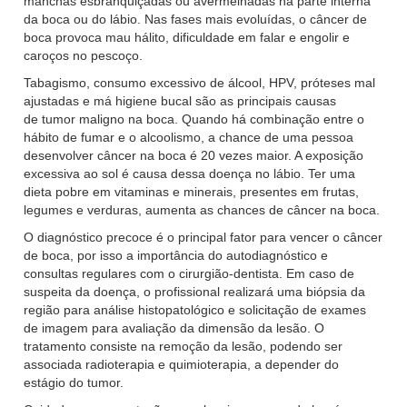
manchas esbranquiçadas ou avermelhadas na parte interna
da boca ou do lábio. Nas fases mais evoluídas, o câncer de
boca provoca mau hálito, dificuldade em falar e engolir e
caroços no pescoço.
Tabagismo, consumo excessivo de álcool, HPV, próteses mal
ajustadas e má higiene bucal são as principais causas
de tumor maligno na boca. Quando há combinação entre o
hábito de fumar e o alcoolismo, a chance de uma pessoa
desenvolver câncer na boca é 20 vezes maior. A exposição
excessiva ao sol é causa dessa doença no lábio. Ter uma
dieta pobre em vitaminas e minerais, presentes em frutas,
legumes e verduras, aumenta as chances de câncer na boca.
O diagnóstico precoce é o principal fator para vencer o câncer
de boca, por isso a importância do autodiagnóstico e
consultas regulares com o cirurgião-dentista. Em caso de
suspeita da doença, o profissional realizará uma biópsia da
região para análise histopatológico e solicitação de exames
de imagem para avaliação da dimensão da lesão. O
tratamento consiste na remoção da lesão, podendo ser
associada radioterapia e quimioterapia, a depender do
estágio do tumor.