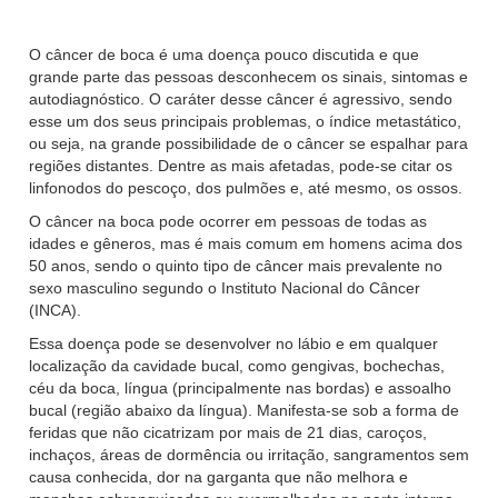
O câncer de boca é uma doença pouco discutida e que
grande parte das pessoas desconhecem os sinais, sintomas e
autodiagnóstico. O caráter desse câncer é agressivo, sendo
esse um dos seus principais problemas, o índice metastático,
ou seja, na grande possibilidade de o câncer se espalhar para
regiões distantes. Dentre as mais afetadas, pode-se citar os
linfonodos do pescoço, dos pulmões e, até mesmo, os ossos.
O câncer na boca pode ocorrer em pessoas de todas as
idades e gêneros, mas é mais comum em homens acima dos
50 anos, sendo o quinto tipo de câncer mais prevalente no
sexo masculino segundo o Instituto Nacional do Câncer
(INCA).
Essa doença pode se desenvolver no lábio e em qualquer
localização da cavidade bucal, como gengivas, bochechas,
céu da boca, língua (principalmente nas bordas) e assoalho
bucal (região abaixo da língua). Manifesta-se sob a forma de
feridas que não cicatrizam por mais de 21 dias, caroços,
inchaços, áreas de dormência ou irritação, sangramentos sem
causa conhecida, dor na garganta que não melhora e